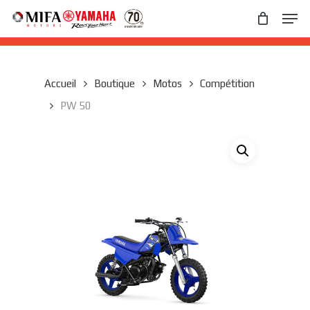
Skip
Men
to
main
Close
content
Menu
Accueil
Boutique
Motos
Compétition
PW 50