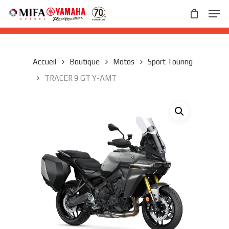
Skip
Men
to
main
Close
content
Menu
Accueil
Boutique
Motos
Sport Touring
TRACER 9 GT Y-AMT