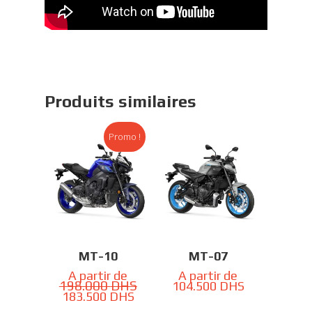
Produits similaires
Promo !
MT-10
MT-07
A partir de
A partir de
198.000
DHS
Le
104.500
DHS
Le
prix
183.500
DHS
prix
initial