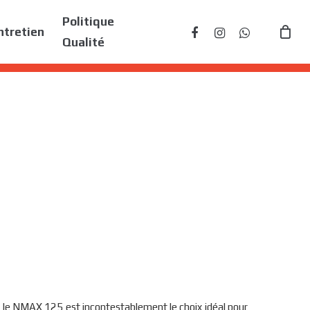
Politique
facebook
instagram
whatsapp
ntretien
Qualité
s, le NMAX 125 est incontestablement le choix idéal pour