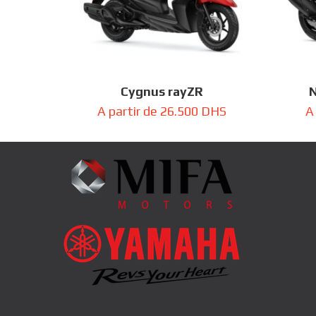
Cygnus rayZR
N
A partir de
26.500
DHS
A