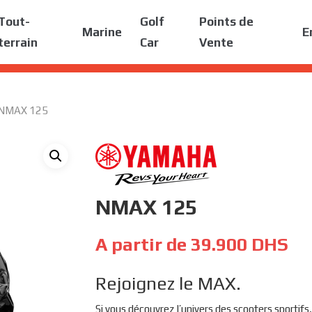
Tout-
Golf
Points de
Marine
E
terrain
Car
Vente
NMAX 125
NMAX 125
A partir de
39.900
DHS
Rejoignez le MAX.
Si vous découvrez l’univers des scooters sportif