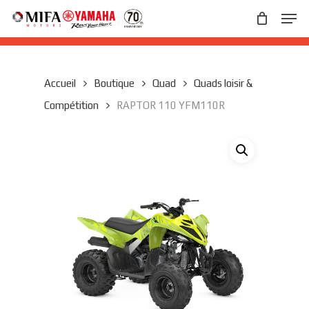
Skip
Men
to
main
Close
content
Menu
Accueil
Boutique
Quad
Quads loisir &
Compétition
RAPTOR 110 YFM110R