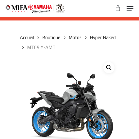
Skip
Men
to
main
Close
content
Menu
Accueil
Boutique
Motos
Hyper Naked
MT09 Y-AMT