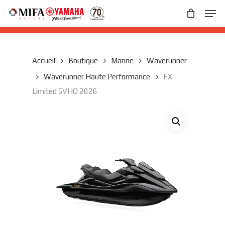
Skip
Men
to
main
Close
content
Menu
Accueil
Boutique
Marine
Waverunner
Waverunner Haute Performance
FX
Limited SVHO 2026