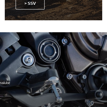
> SSV
malube