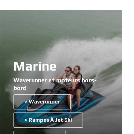
Marine
Waverunner et moteurs hors-
bord
> Waverunner
> Rampes À Jet Ski