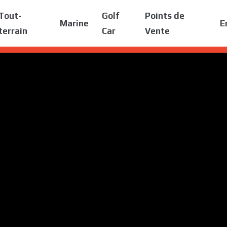
Tout-
Golf
Points de
Marine
E
terrain
Car
Vente