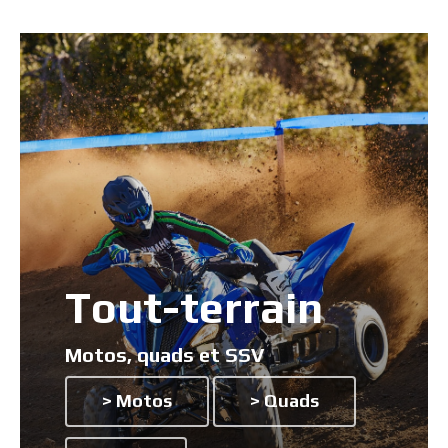
Tout-terrain
Motos, quads et SSV
> Motos
> Quads